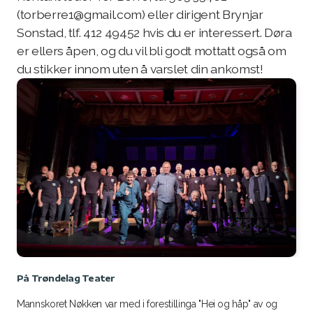
(torberre1@gmail.com) eller dirigent Brynjar
Sonstad, tlf. 412 49452 hvis du er interessert. Døra
er ellers åpen, og du vil bli godt mottatt også om
du stikker innom uten å varslet din ankomst!
På Trøndelag Teater
Mannskoret Nøkken var med i forestillinga "Hei og håp" av og