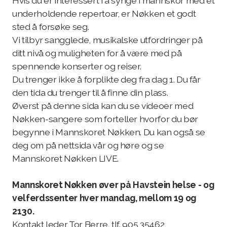
Hvis du er interessert i å synge i mannskor med et
underholdende repertoar, er Nøkken et godt
sted å forsøke seg.
Vi tilbyr sangglede, musikalske utfordringer på
ditt nivå og muligheten for å være med på
spennende konserter og reiser.
Du trenger ikke å forplikte deg fra dag 1. Du får
den tida du trenger til å finne din plass.
Øverst på denne sida kan du se videoer med
Nøkken-sangere som forteller hvorfor du bør
begynne i Mannskoret Nøkken. Du kan også se
deg om på nettsida vår og høre og se
Mannskoret Nøkken LIVE.
Mannskoret Nøkken øver på
Havstein helse - og
velferdssenter hver mandag, mellom 19 og
2130.
Kontakt leder Tor Berre, tlf. 905 35462